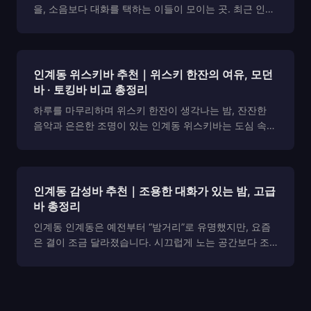
을, 소음보다 대화를 택하는 이들이 모이는 곳. 최근 인계
동 고급술집이라는 키워드가 주목받는 이유도 여기에 있
습니다. 한 잔의 술에 진심을 담는 사람들, 그들이 선택한
세련된 공간들을 지금부터 소개합니다. 📞 예약 및 ...
인계동 위스키바 추천｜위스키 한잔의 여유, 모던
바 · 토킹바 비교 총정리
하루를 마무리하며 위스키 한잔이 생각나는 밤, 잔잔한
음악과 은은한 조명이 있는 인계동 위스키바는 도심 속에
서 가장 편안한 안식처가 되어줍니다. 누군가와 함께여도
좋지만, 혼자여도 충분히 즐길 수 있는 공간. 최근엔 단순
히 술을 마시는 곳을 넘어 대화와 분위기, 감정의 ...
인계동 감성바 추천｜조용한 대화가 있는 밤, 고급
바 총정리
인계동 인계동은 예전부터 “밤거리”로 유명했지만, 요즘
은 결이 조금 달라졌습니다. 시끄럽게 노는 공간보다 조
용하게 술 한 잔을 깊게 즐길 수 있는 감성바를 찾는 사람
들이 확실히 늘었습니다. 특히 30~50대, 일정한 소득이
있는 분들, 주로 인계동시청역·인계동 근처에서 모...