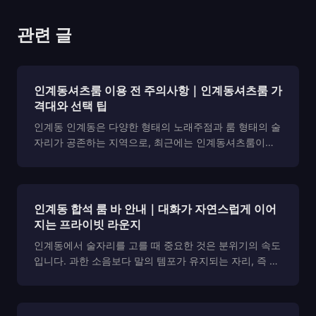
관련 글
인계동셔츠룸 이용 전 주의사항｜인계동셔츠룸 가
격대와 선택 팁
인계동 인계동은 다양한 형태의 노래주점과 룸 형태의 술
자리가 공존하는 지역으로, 최근에는 인계동셔츠룸이라
는 키워드가 자주 검색되고 있습니다. 단순한 유흥 공간
을 넘어 프라이빗한 분위기와 서비스 품질을 중시하는 손
님들이 늘어나면서, 셔츠룸 형태의 공간이 주목받고 있습
니다....
인계동 합석 룸 바 안내｜대화가 자연스럽게 이어
지는 프라이빗 라운지
인계동에서 술자리를 고를 때 중요한 것은 분위기의 속도
입니다. 과한 소음보다 말의 템포가 유지되는 자리, 즉 합
석 진행이 부담 없으면서도 프라이빗이 보장되는 룸 바를
찾는 흐름이 뚜렷합니다. 특히 인계동 일대는 1차의 가벼
운 템포에서 2차의 밀도 있는 대화로 이어지기 좋...